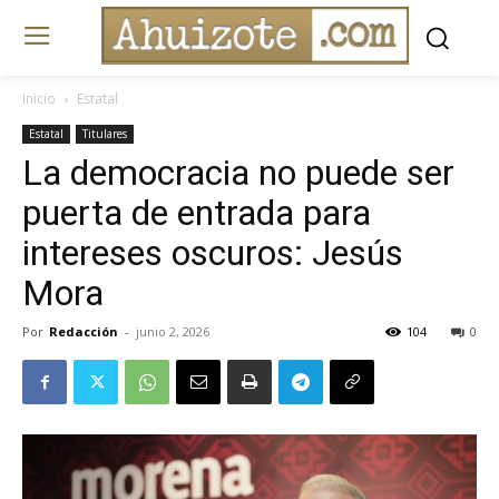
Inicio
Estatal
Estatal
Titulares
La democracia no puede ser
puerta de entrada para
intereses oscuros: Jesús
Mora
Por
Redacción
-
junio 2, 2026
104
0