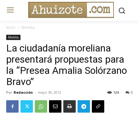
Inicio
Morelia
Morelia
La ciudadanía moreliana
presentará propuestas para
la “Presea Amalia Solórzano
Bravo”
Por
Redacción
-
mayo 30, 2012
124
0