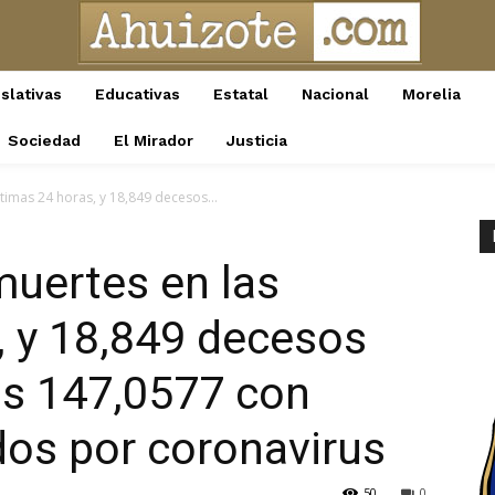
slativas
Educativas
Estatal
Nacional
Morelia
Sociedad
El Mirador
Justicia
ltimas 24 horas, y 18,849 decesos...
muertes en las
, y 18,849 decesos
vos 147,0577 con
dos por coronavirus
50
0