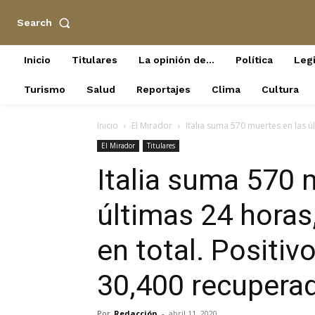
Search
Inicio
Titulares
La opinión de…
Política
Legi
Turismo
Salud
Reportajes
Clima
Cultura
Inicio
El Mirador
Italia suma 570 muertes en las ú
El Mirador
Titulares
Italia suma 570 
últimas 24 horas
en total. Positi
30,400 recupera
Por
Redacción
-
abril 11, 2020