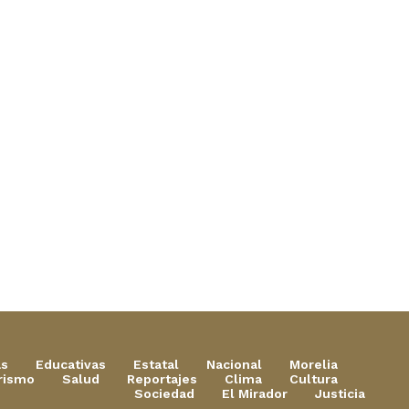
as
Educativas
Estatal
Nacional
Morelia
rismo
Salud
Reportajes
Clima
Cultura
Sociedad
El Mirador
Justicia