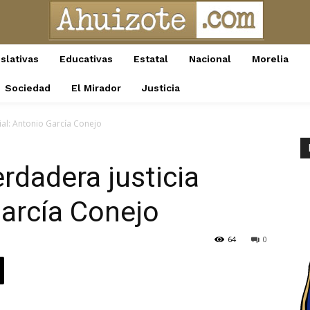
slativas
Educativas
Estatal
Nacional
Morelia
Sociedad
El Mirador
Justicia
ial: Antonio García Conejo
rdadera justicia
García Conejo
64
0