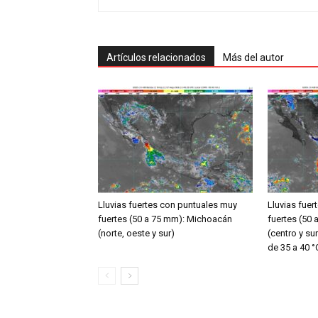
Artículos relacionados
Más del autor
Lluvias fuertes con puntuales muy
Lluvias fue
fuertes (50 a 75 mm): Michoacán
fuertes (50
(norte, oeste y sur)
(centro y s
de 35 a 40 °