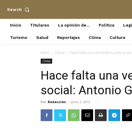
Search
Inicio
Titulares
La opinión de…
Política
Legi
Turismo
Salud
Reportajes
Clima
Cultura
Inicio
Clima
Hace falta una verdadera justicia soc
Clima
Hace falta una ve
social: Antonio 
Por
Redacción
-
junio 2, 2012