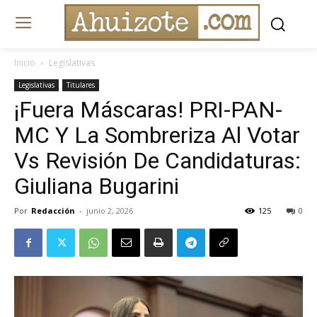
Inicio
Legislativas
Legislativas
Titulares
¡Fuera Máscaras! PRI-PAN-
MC Y La Sombreriza Al Votar
Vs Revisión De Candidaturas:
Giuliana Bugarini
Por
Redacción
-
junio 2, 2026
125
0