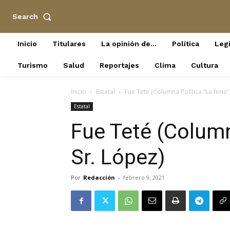
Search
Inicio
Titulares
La opinión de…
Política
Legi
Turismo
Salud
Reportajes
Clima
Cultura
Inicio
Estatal
Fue Teté (Columna Política “La feria”,
Estatal
Fue Teté (Columna
Sr. López)
Por
Redacción
-
febrero 9, 2021