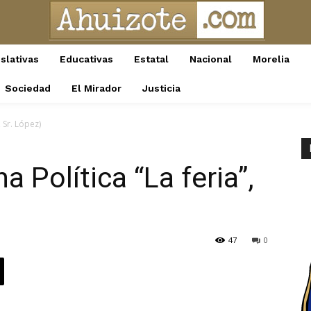
slativas
Educativas
Estatal
Nacional
Morelia
Sociedad
El Mirador
Justicia
 Sr. López)
 Política “La feria”,
47
0