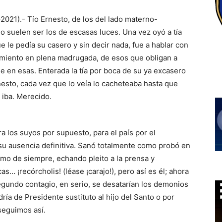
I-2021).- Tío Ernesto, de los del lado materno-
o suelen ser los de escasas luces. Una vez oyó a tía
 le pedía su casero y sin decir nada, fue a hablar con
nzamiento en plena madrugada, de esos que obligan a
e en esas. Enterada la tía por boca de su ya excasero
nesto, cada vez que lo veía lo cacheteaba hasta que
a iba. Merecido.
a los suyos por supuesto, para el país por el
 su ausencia definitiva. Sanó totalmente como probó en
mo de siempre, echando pleito a la prensa y
s… ¡recórcholis! (léase ¡carajo!), pero así es él; ahora
egundo contagio, en serio, se desatarían los demonios
ía de Presidente sustituto al hijo del Santo o por
 seguimos así.