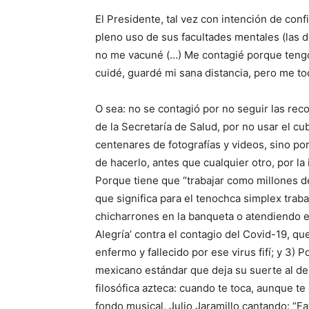
El Presidente, tal vez con intención de conf
pleno uso de sus facultades mentales (las d
no me vacuné (…) Me contagié porque teng
cuidé, guardé mi sana distancia, pero me to
O sea: no se contagió por no seguir las re
de la Secretaría de Salud, por no usar el c
centenares de fotografías y videos, sino po
de hacerlo, antes que cualquier otro, por la
Porque tiene que “trabajar como millones de
que significa para el tenochca simplex tra
chicharrones en la banqueta o atendiendo en
Alegría’ contra el contagio del Covid-19, qu
enfermo y fallecido por ese virus fifí; y 3) P
mexicano estándar que deja su suerte al de
filosófica azteca: cuando te toca, aunque te
fondo musical, Julio Jaramillo cantando: “Fat