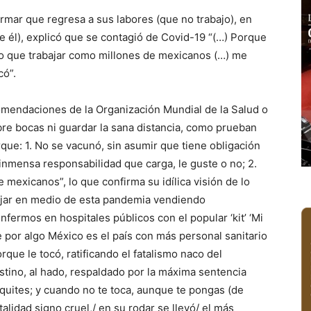
irmar que regresa a sus labores (que no trabajo), en
e él), explicó que se contagió de Covid-19 “(…) Porque
o que trabajar como millones de mexicanos (…) me
có”.
comendaciones de la Organización Mundial de la Salud o
ubre bocas ni guardar la sana distancia, como prueban
rque: 1. No se vacunó, sin asumir que tiene obligación
 inmensa responsabilidad que carga, le guste o no; 2.
 mexicanos”, lo que confirma su idílica visión de lo
bajar en medio de esta pandemia vendiendo
fermos en hospitales públicos con el popular ‘kit’ ‘Mi
e por algo México es el país con más personal sanitario
orque le tocó, ratificando el fatalismo naco del
stino, al hado, respaldado por la máxima sentencia
 quites; y cuando no te toca, aunque te pongas (de
alidad signo cruel,/ en su rodar se llevó/ el más