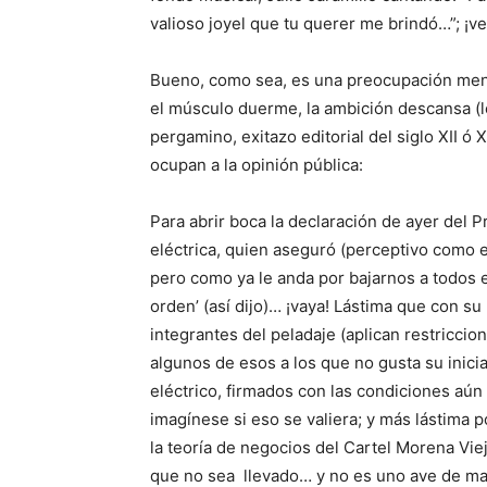
valioso joyel que tu querer me brindó…”; ¡v
Bueno, como sea, es una preocupación meno
el músculo duerme, la ambición descansa (
pergamino, exitazo editorial del siglo XII ó 
ocupan a la opinión pública:
Para abrir boca la declaración de ayer del Pr
eléctrica, quien aseguró (perceptivo como es
pero como ya le anda por bajarnos a todos el
orden’ (así dijo)… ¡vaya! Lástima que con su
integrantes del peladaje (aplican restricci
algunos de esos a los que no gusta su inicia
eléctrico, firmados con las condiciones aún
imagínese si eso se valiera; y más lástima 
la teoría de negocios del Cartel Morena Vie
que no sea llevado… y no es uno ave de mal 