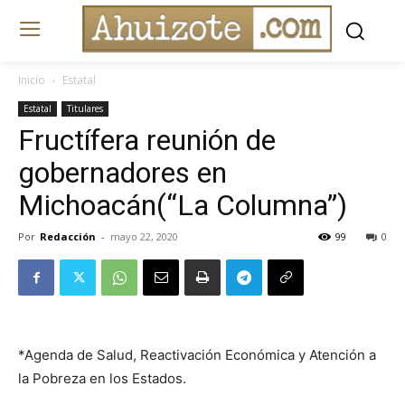
Inicio
Estatal
Estatal
Titulares
Fructífera reunión de
gobernadores en
Michoacán(“La Columna”)
Por
Redacción
-
mayo 22, 2020
99
0
*Agenda de Salud, Reactivación Económica y Atención a
la Pobreza en los Estados.