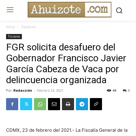
Inicio
Titulares
Titulares
FGR solicita desafuero del
Gobernador Francisco Javier
García Cabeza de Vaca por
delincuencia organizada
Por
Redacción
-
febrero 23, 2021
44
0
CDMX, 23 de febrero del 2021.- La Fiscalía General de la