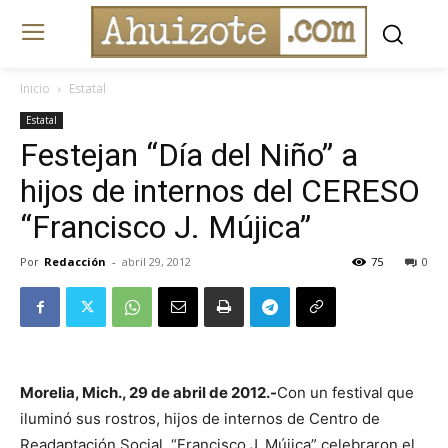
Inicio
Estatal
Estatal
Festejan “Día del Niño” a
hijos de internos del CERESO
“Francisco J. Mújica”
Por
Redacción
-
abril 29, 2012
75
0
Morelia, Mich., 29 de abril de 2012.-
Con un festival que
iluminó sus rostros, hijos de internos de Centro de
Readaptación Social “Francisco J. Mújica” celebraron el