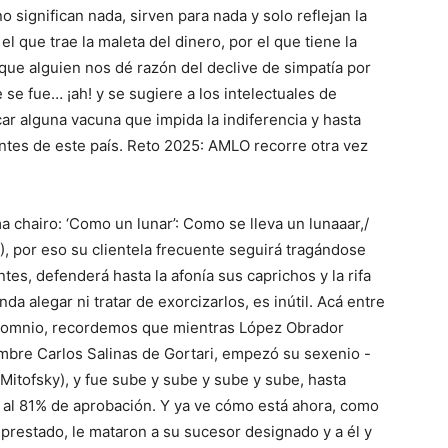
 significan nada, sirven para nada y solo reflejan la
el que trae la maleta del dinero, por el que tiene la
 que alguien nos dé razón del declive de simpatía por
ue se fue… ¡ah! y se sugiere a los intelectuales de
ar alguna vacuna que impida la indiferencia y hasta
ntes de este país. Reto 2025: AMLO recorre otra vez
a chairo: ‘Como un lunar’: Como se lleva un lunaaar,/
, por eso su clientela frecuente seguirá tragándose
tes, defenderá hasta la afonía sus caprichos y la rifa
a alegar ni tratar de exorcizarlos, es inútil. Acá entre
insomnio, recordemos que mientras López Obrador
mbre Carlos Salinas de Gortari, empezó su sexenio -
itofsky), y fue sube y sube y sube y sube, hasta
n al 81% de aprobación. Y ya ve cómo está ahora, como
prestado, le mataron a su sucesor designado y a él y