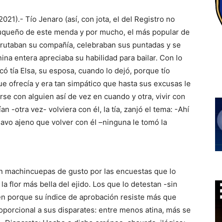
2021).- Tío Jenaro (así, con jota, el del Registro no
luqueño de este menda y por mucho, el más popular de
isfrutaban su compañía, celebraban sus puntadas y se
ina entera apreciaba su habilidad para bailar. Con lo
ó tía Elsa, su esposa, cuando lo dejó, porque tío
ue ofrecía y era tan simpático que hasta sus excusas le
arse con alguien así de vez en cuando y otra, vivir con
tían -otra vez- volviera con él, la tía, zanjó el tema: -Ahí
 lavo ajeno que volver con él –ninguna le tomó la
an machincuepas de gusto por las encuestas que lo
a flor más bella del ejido. Los que lo detestan -sin
en porque su índice de aprobación resiste más que
oporcional a sus disparates: entre menos atina, más se