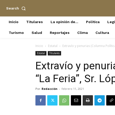
Search
Inicio
Titulares
La opinión de…
Política
Legi
Turismo
Salud
Reportajes
Clima
Cultura
Inicio
Estatal
Extravío y penurias (Columna Política
Estatal
Titulares
Extravío y penur
“La Feria”, Sr. Ló
Por
Redacción
-
febrero 11, 2021