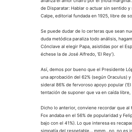
afianza el amor chairo por él (nota marginal
de Disparatar: Hablar o actuar sin sentido y
Calpe, editorial fundada en 1925, libre de so
Se puede dudar de lo certeras que sean nu
duda metódica paraliza todo análisis, haga
Cónclave al elegir Papa, asistidas por el Esp
échese la de José Alfredo, ‘El Rey’).
Así, demos por bueno que el Presidente L
una aprobación del 62% (según Oraculus) y
sideral 86% de fervoroso apoyo popular (‘El 
tentación de suponer que va en caída libre,
Dicho lo anterior, conviene recordar que a
Fox andaba en el 56% de popularidad y Feli
bajo con el 41%). Lo que interesa es recapa
simpatía del respetable… mmm…no, no es imp