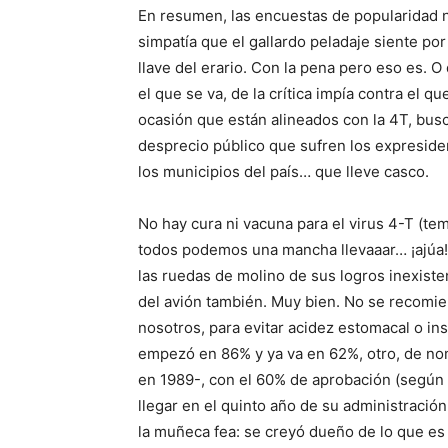
En resumen, las encuestas de popularidad no
simpatía que el gallardo peladaje siente por 
llave del erario. Con la pena pero eso es. O
el que se va, de la crítica impía contra el q
ocasión que están alineados con la 4T, busc
desprecio público que sufren los expreside
los municipios del país… que lleve casco.
No hay cura ni vacuna para el virus 4-T (tem
todos podemos una mancha llevaaar… ¡ajúa!)
las ruedas de molino de sus logros inexisten
del avión también. Muy bien. No se recomiend
nosotros, para evitar acidez estomacal o 
empezó en 86% y ya va en 62%, otro, de no
en 1989-, con el 60% de aprobación (según M
llegar en el quinto año de su administració
la muñeca fea: se creyó dueño de lo que es 