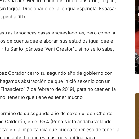
.- Disparate: Hecho o dicho erróneo, absurdo, ilógico;
 sin lógica. Diccionario de la lengua española, Espasa-
specha fifí).
estras tenochcas casas encuestadoras, pero como la
mos de cuenta que elaboran sus estudios igual que el
íritu Santo (cántese ‘Veni Creator’… si no se lo sabe,
ópez Obrador cerró su segundo año de gobierno con
 hagamos abstracción de que inició sexenio con un
Financiero’, 7 de febrero de 2019), para no caer en la
 no, tener lo que tiene es tener mucho.
l término de su segundo año de sexenio, don Chente
pe Calderón, en el 65% (Peña Nieto andaba volando
citar en la importancia que pueda tener eso de tener la
ortante. Lo que es más: no significa nada.