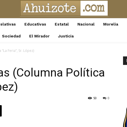
slativas
Educativas
Estatal
Nacional
Morelia
Sociedad
El Mirador
Justicia
 “La Feria”, Sr. López)
ias (Columna Política
pez)
50
0