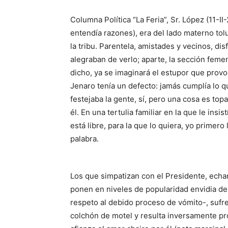
Columna Política “La Feria”, Sr. López (11-II-
entendía razones), era del lado materno to
la tribu. Parentela, amistades y vecinos, d
alegraban de verlo; aparte, la sección femen
dicho, ya se imaginará el estupor que provoc
Jenaro tenía un defecto: jamás cumplía lo q
festejaba la gente, sí, pero una cosa es top
él. En una tertulia familiar en la que le insis
está libre, para la que lo quiera, yo primero
palabra.
Los que simpatizan con el Presidente, ech
ponen en niveles de popularidad envidia de l
respeto al debido proceso de vómito-, sufr
colchón de motel y resulta inversamente pr