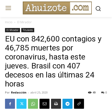
Inicio
El Mirador
El Mirador
Titulares
EU con 842,600 contagios y
46,785 muertes por
coronavirus, hasta este
jueves. Brasil con 407
decesos en las últimas 24
horas
Por
Redacción
-
abril 25, 2020
49
0