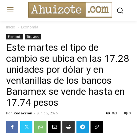
Inicio
Economía
Economía
Titulares
Este martes el tipo de
cambio se ubica en las 17.28
unidades por dólar y en
ventanillas de los bancos
Banamex se vende hasta en
17.74 pesos
Por
Redacción
-
junio 2, 2026
183
0