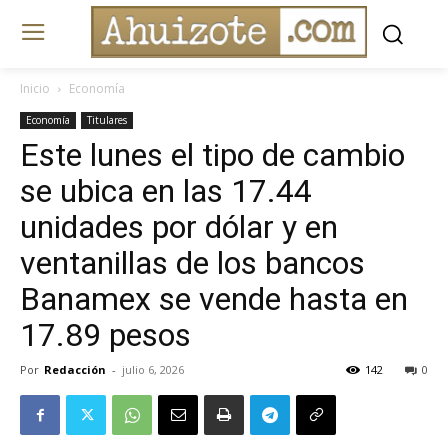
Inicio
Economía
Economía
Titulares
Este lunes el tipo de cambio
se ubica en las 17.44
unidades por dólar y en
ventanillas de los bancos
Banamex se vende hasta en
17.89 pesos
Por
Redacción
-
julio 6, 2026
142
0