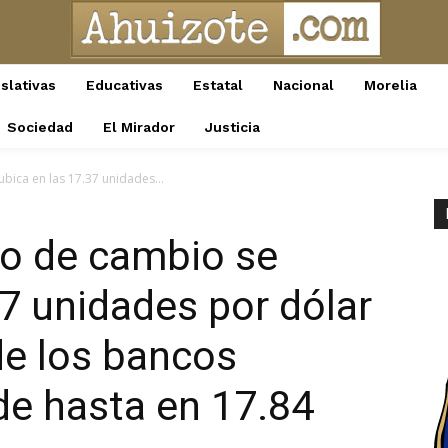
slativas
Educativas
Estatal
Nacional
Morelia
Sociedad
El Mirador
Justicia
ubica en las 17.37 unidades...
ipo de cambio se
37 unidades por dólar
de los bancos
e hasta en 17.84