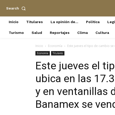
Search
Inicio
Titulares
La opinión de…
Política
Legi
Turismo
Salud
Reportajes
Clima
Cultura
Inicio
Economía
Este jueves el tipo de cambio se 
Economía
Titulares
Este jueves el t
ubica en las 17.
y en ventanillas 
Banamex se vend