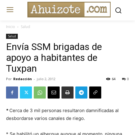
Inicio
Salud
Salud
Envía SSM brigadas de
apoyo a habitantes de
Tuxpan
Por
Redacción
-
julio 2, 2012
64
0
*
Cerca de 3 mil personas resultaron damnificadas al
desbordarse varios canales de riego.
* Se habilitó un albergue aunque al momento ninguna