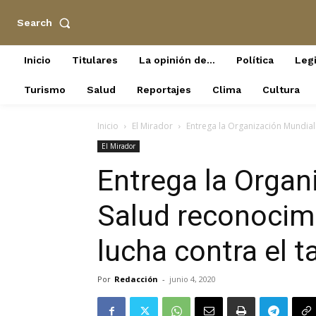
Search
Inicio
Titulares
La opinión de…
Política
Legi
Turismo
Salud
Reportajes
Clima
Cultura
Inicio
El Mirador
Entrega la Organización Mundial 
El Mirador
Entrega la Organ
Salud reconocim
lucha contra el 
Por
Redacción
-
junio 4, 2020