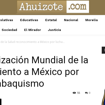
slativas
Educativas
Estatal
Nacional
Morelia
Sociedad
El Mirador
Justicia
de la Salud reconocimiento a México por lucha...
ización Mundial de la
iento a México por
tabaquismo
55
0