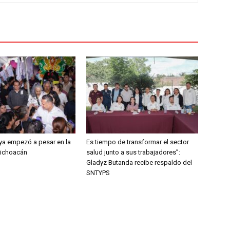
o ya empezó a pesar en la
Es tiempo de transformar el sector
Michoacán
salud junto a sus trabajadores”:
Gladyz Butanda recibe respaldo del
SNTYPS