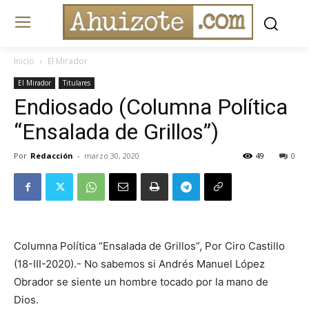
Inicio
El Mirador
El Mirador
Titulares
Endiosado (Columna Política
“Ensalada de Grillos”)
Por
Redacción
-
marzo 30, 2020
49
0
Columna Política “Ensalada de Grillos”, Por Ciro Castillo
(18-III-2020).- No sabemos si Andrés Manuel López
Obrador se siente un hombre tocado por la mano de
Dios.