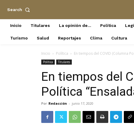
Search
Inicio
Titulares
La opinión de…
Política
Legi
Turismo
Salud
Reportajes
Clima
Cultura
Inicio
Política
En tiempos del COVID (Columna Polít
Política
Titulares
En tiempos del 
Política “Ensalad
Por
Redacción
-
junio 17, 2020