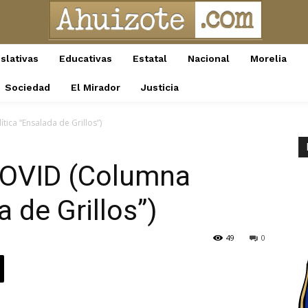
slativas
Educativas
Estatal
Nacional
Morelia
Sociedad
El Mirador
Justicia
ica “Ensalada de Grillos”)
COVID (Columna
a de Grillos”)
49
0