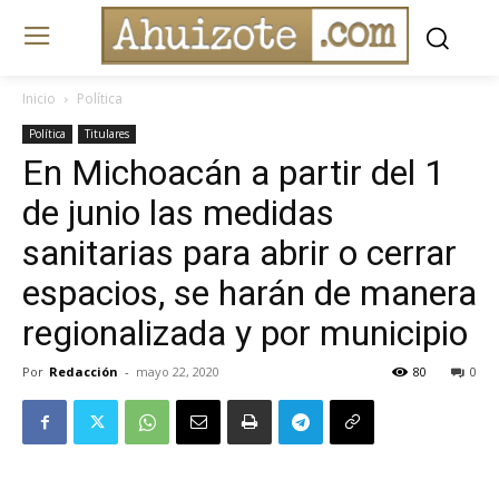
Inicio
Política
Política
Titulares
En Michoacán a partir del 1
de junio las medidas
sanitarias para abrir o cerrar
espacios, se harán de manera
regionalizada y por municipio
Por
Redacción
-
mayo 22, 2020
80
0