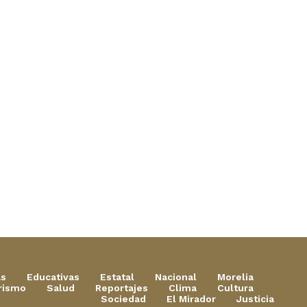
as
Educativas
Estatal
Nacional
Morelia
rismo
Salud
Reportajes
Clima
Cultura
Sociedad
El Mirador
Justicia