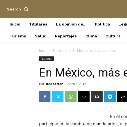
Search
Inicio
Titulares
La opinión de…
Política
Legi
Turismo
Salud
Reportajes
Clima
Cultura
Inicio
Nacional
En México, más ejecutados
Nacional
En México, más 
Por
Redacción
-
abril 1, 2012
En el co
participar en la cumbre de mandatarios, el 