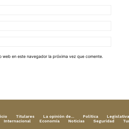
tio web en este navegador la próxima vez que comente.
icio
Titulares
La opinión de…
Política
Legislativ
Internacional
Economía
Noticias
Seguridad
Tu