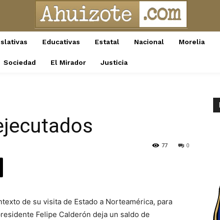
slativas
Educativas
Estatal
Nacional
Morelia
Sociedad
El Mirador
Justicia
ejecutados
77
0
ntexto de su visita de Estado a Norteamérica, para
presidente Felipe Calderón deja un saldo de