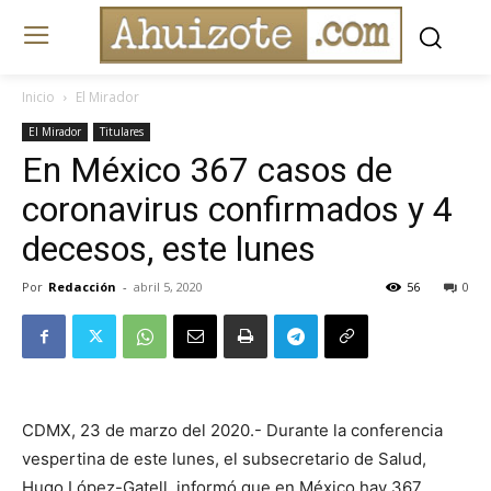
Inicio
El Mirador
El Mirador
Titulares
En México 367 casos de
coronavirus confirmados y 4
decesos, este lunes
Por
Redacción
-
abril 5, 2020
56
0
CDMX, 23 de marzo del 2020.- Durante la conferencia
vespertina de este lunes, el subsecretario de Salud,
Hugo López-Gatell, informó que en México hay 367