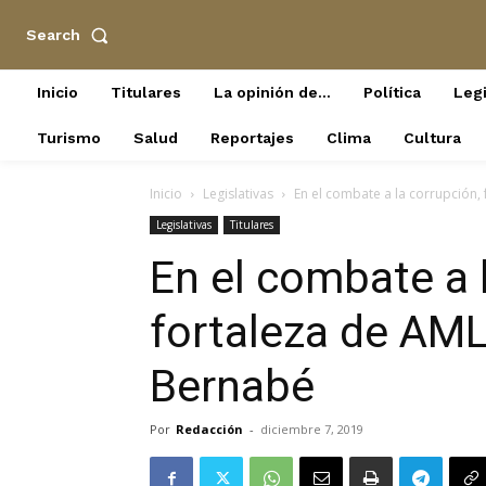
Search
Inicio
Titulares
La opinión de…
Política
Legi
Turismo
Salud
Reportajes
Clima
Cultura
Inicio
Legislativas
En el combate a la corrupción
Legislativas
Titulares
En el combate a 
fortaleza de AM
Bernabé
Por
Redacción
-
diciembre 7, 2019