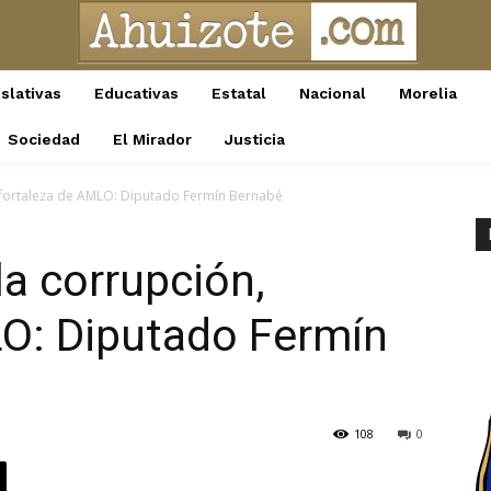
slativas
Educativas
Estatal
Nacional
Morelia
Sociedad
El Mirador
Justicia
, fortaleza de AMLO: Diputado Fermín Bernabé
la corrupción,
LO: Diputado Fermín
108
0