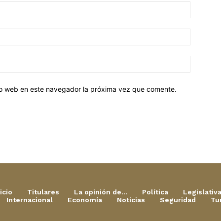
tio web en este navegador la próxima vez que comente.
icio
Titulares
La opinión de…
Política
Legislativ
Internacional
Economía
Noticias
Seguridad
Tu