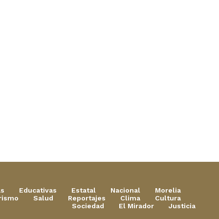
as
Educativas
Estatal
Nacional
Morelia
rismo
Salud
Reportajes
Clima
Cultura
Sociedad
El Mirador
Justicia