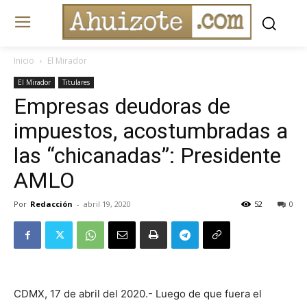
Inicio
El Mirador
El Mirador
Titulares
Empresas deudoras de
impuestos, acostumbradas a
las “chicanadas”: Presidente
AMLO
Por
Redacción
-
abril 19, 2020
52
0
CDMX, 17 de abril del 2020.- Luego de que fuera el