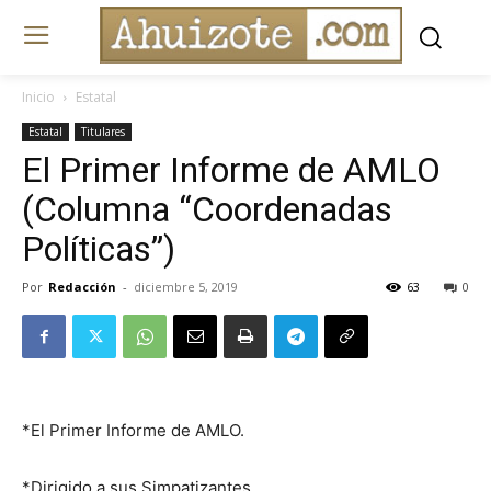
Inicio
Estatal
Estatal
Titulares
El Primer Informe de AMLO
(Columna “Coordenadas
Políticas”)
Por
Redacción
-
diciembre 5, 2019
63
0
*El Primer Informe de AMLO.
*Dirigido a sus Simpatizantes.