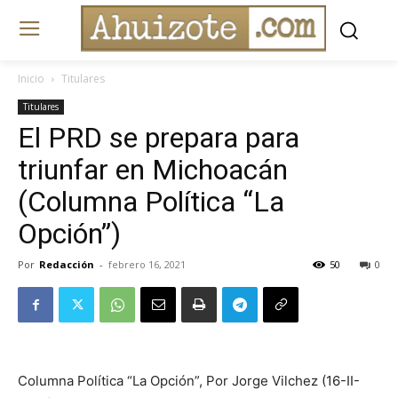
Inicio
Titulares
Titulares
El PRD se prepara para
triunfar en Michoacán
(Columna Política “La
Opción”)
Por
Redacción
-
febrero 16, 2021
50
0
Columna Política “La Opción”, Por Jorge Vilchez (16-II-