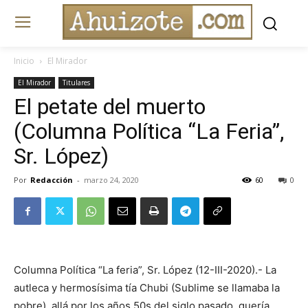
Inicio
El Mirador
El Mirador
Titulares
El petate del muerto
(Columna Política “La Feria”,
Sr. López)
Por
Redacción
-
marzo 24, 2020
60
0
Columna Política “La feria”, Sr. López (12-III-2020).- La
autleca y hermosísima tía Chubi (Sublime se llamaba la
pobre), allá por los años 50s del siglo pasado, quería