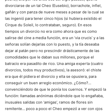
divorciarse de un tal Cheo (Eusebio), borrachote, infiel,
gañán y con panza de nueve meses a pesar de la cual se
las ingenió para tener cinco hijos (si hubiera existido el
Cirque du Soleil, lo contrataban, seguro). En esos
tiempos un divorcio no era como ahora que es como
salirse del cine a media función, era un ‘via crucis’ y a las
señoras solían dejarlas con lo puesto, y la tía deseaba
dejar al patán pero no prescindir drásticamente de las
comodidades que le daban sus millones, porque el
batracio era pasadito de rico. Una amiga experta (cuatro
divorcios, todos muy productivos), la asesoró: el chiste
era que él pidiera el divorcio y ella se opusiera, para
conseguir un buen arreglo económico. ¿Cómo?…
convenciéndolo de que le ponía los cuernos. Y empezó la
función: llamadas anónimas diciéndole que lo engañaba,
inusuales salidas con ‘amigas’, ramos de flores sin
remitente… poco a poco el Cheo empezó a ver con ojos