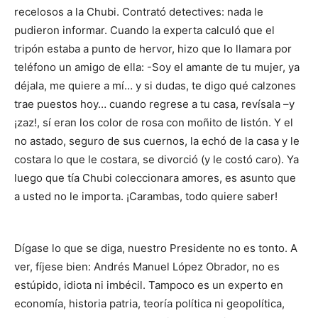
recelosos a la Chubi. Contrató detectives: nada le
pudieron informar. Cuando la experta calculó que el
tripón estaba a punto de hervor, hizo que lo llamara por
teléfono un amigo de ella: -Soy el amante de tu mujer, ya
déjala, me quiere a mí… y si dudas, te digo qué calzones
trae puestos hoy… cuando regrese a tu casa, revísala –y
¡zaz!, sí eran los color de rosa con moñito de listón. Y el
no astado, seguro de sus cuernos, la echó de la casa y le
costara lo que le costara, se divorció (y le costó caro). Ya
luego que tía Chubi coleccionara amores, es asunto que
a usted no le importa. ¡Carambas, todo quiere saber!
Dígase lo que se diga, nuestro Presidente no es tonto. A
ver, fíjese bien: Andrés Manuel López Obrador, no es
estúpido, idiota ni imbécil. Tampoco es un experto en
economía, historia patria, teoría política ni geopolítica,