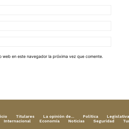
tio web en este navegador la próxima vez que comente.
icio
Titulares
La opinión de…
Política
Legislativ
Internacional
Economía
Noticias
Seguridad
Tu