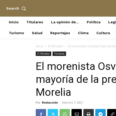
Search
Inicio
Titulares
La opinión de…
Política
Legi
Turismo
Salud
Reportajes
Clima
Cultura
Inicio
El Mirador
El morenista Osvaldo Ruiz tendría
El Mirador
Titulares
El morenista Osv
mayoría de la pre
Morelia
Por
Redacción
-
febrero 7, 2021