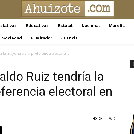
slativas
Educativas
Estatal
Nacional
Morelia
Sociedad
El Mirador
Justicia
 la mayoría de la preferencia electoral en...
aldo Ruiz tendría la
ferencia electoral en
59
0