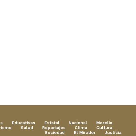
as
Educativas
Estatal
Nacional
Morelia
rismo
Salud
Reportajes
Clima
Cultura
Sociedad
El Mirador
Justicia