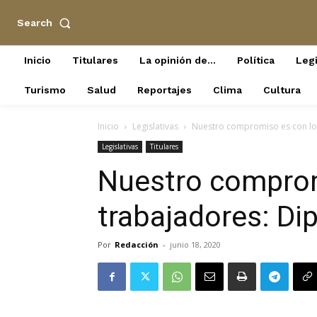
Search
Inicio
Titulares
La opinión de…
Política
Legi
Turismo
Salud
Reportajes
Clima
Cultura
Inicio
Legislativas
Nuestro compromiso es con lo
Legislativas
Titulares
Nuestro comprom
trabajadores: Di
Por
Redacción
-
junio 18, 2020