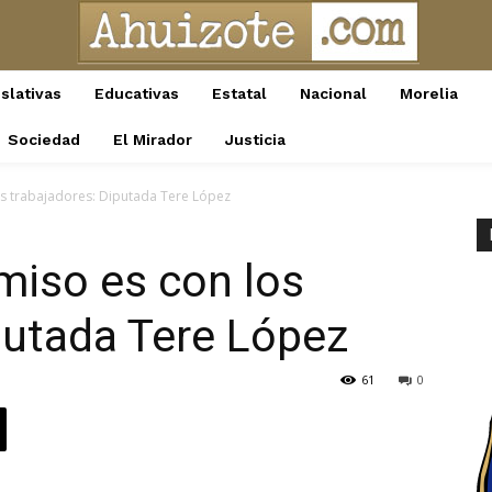
slativas
Educativas
Estatal
Nacional
Morelia
Sociedad
El Mirador
Justicia
s trabajadores: Diputada Tere López
iso es con los
putada Tere López
61
0