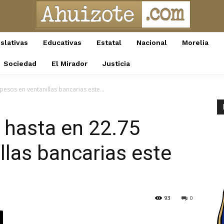
slativas
Educativas
Estatal
Nacional
Morelia
Sociedad
El Mirador
Justicia
pesos en ventanillas bancarias este...
e hasta en 22.75
llas bancarias este
93
0