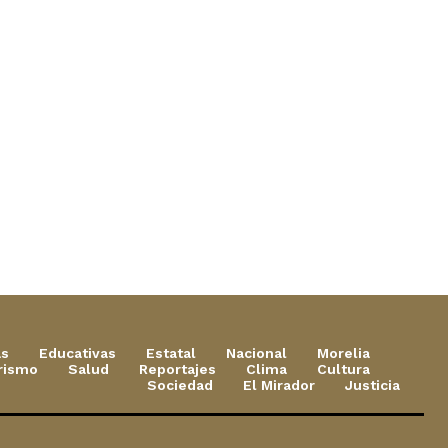
as
Educativas
Estatal
Nacional
Morelia
rismo
Salud
Reportajes
Clima
Cultura
Sociedad
El Mirador
Justicia