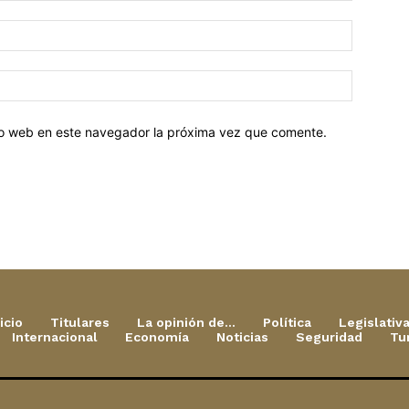
tio web en este navegador la próxima vez que comente.
icio
Titulares
La opinión de…
Política
Legislativ
Internacional
Economía
Noticias
Seguridad
Tu