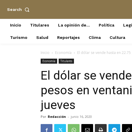
Search
Inicio
Titulares
La opinión de…
Política
Legi
Turismo
Salud
Reportajes
Clima
Cultura
Inicio
Economía
El dólar se vende hasta en 22.75 
Economía
Titulares
El dólar se vend
pesos en ventani
jueves
Por
Redacción
-
junio 16, 2020