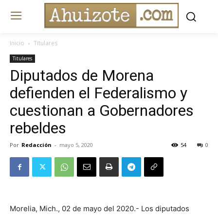
Inicio
Titulares
Titulares
Diputados de Morena
defienden el Federalismo y
cuestionan a Gobernadores
rebeldes
Por
Redacción
-
mayo 5, 2020
54
0
Morelia, Mich., 02 de mayo del 2020.- Los diputados