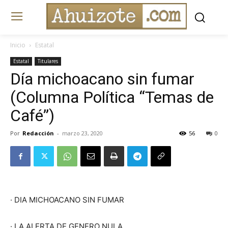
Inicio
Estatal
Estatal
Titulares
Día michoacano sin fumar
(Columna Política “Temas de
Café”)
Por
Redacción
-
marzo 23, 2020
56
0
· DIA MICHOACANO SIN FUMAR
· LA ALERTA DE GENERO NULA