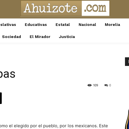
slativas
Educativas
Estatal
Nacional
Morelia
Sociedad
El Mirador
Justicia
pas
109
0
omo el elegido por el pueblo, por los mexicanos. Este