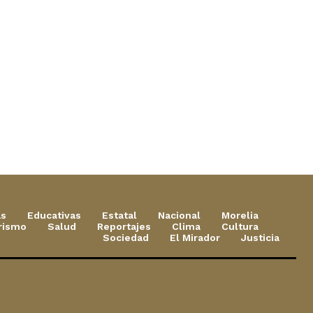
as
Educativas
Estatal
Nacional
Morelia
rismo
Salud
Reportajes
Clima
Cultura
Sociedad
El Mirador
Justicia