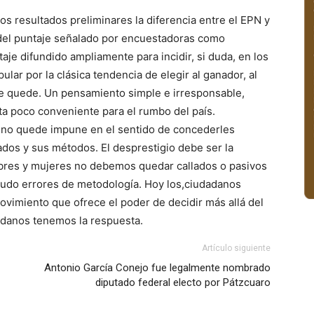
los resultados preliminares la diferencia entre el EPN y
s del puntaje señalado por encuestadoras como
aje difundido ampliamente para incidir, si duda, en los
lar por la clásica tendencia de elegir al ganador, al
que quede. Un pensamiento simple e irresponsable,
nta poco conveniente para el rumbo del país.
s no quede impune en el sentido de concederles
tados y sus métodos. El desprestigio debe ser la
bres y mujeres no debemos quedar callados o pasivos
eudo errores de metodología. Hoy los,ciudadanos
ovimiento que ofrece el poder de decidir más allá del
adanos tenemos la respuesta.
Artículo siguiente
Antonio García Conejo fue legalmente nombrado
diputado federal electo por Pátzcuaro