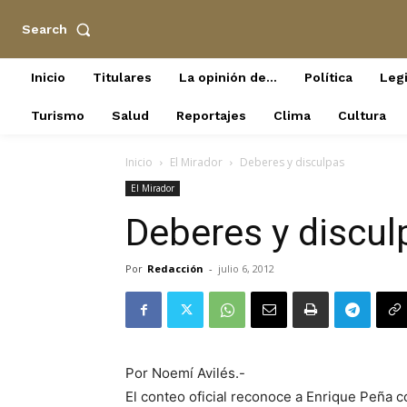
Search
Inicio
Titulares
La opinión de…
Política
Legi
Turismo
Salud
Reportajes
Clima
Cultura
Inicio
El Mirador
Deberes y disculpas
El Mirador
Deberes y discul
Por
Redacción
-
julio 6, 2012
Por Noemí Avilés.-
El conteo oficial reconoce a Enrique Peña c