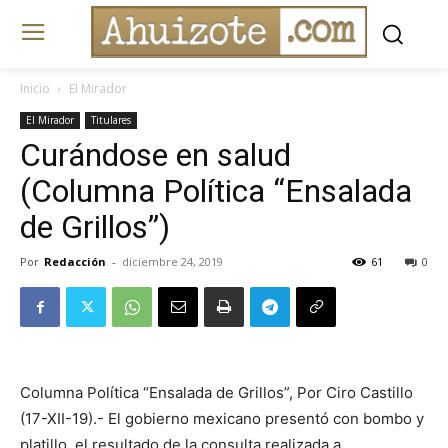
Inicio
El Mirador
El Mirador
Titulares
Curándose en salud
(Columna Política “Ensalada
de Grillos”)
Por
Redacción
-
diciembre 24, 2019
61
0
Columna Política “Ensalada de Grillos”, Por Ciro Castillo
(17-XII-19).- El gobierno mexicano presentó con bombo y
platillo, el resultado de la consulta realizada a