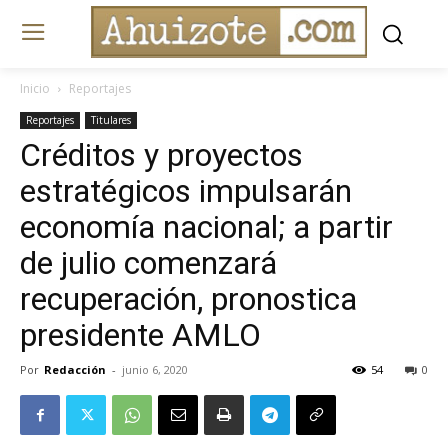
Inicio
Reportajes
Reportajes
Titulares
Créditos y proyectos
estratégicos impulsarán
economía nacional; a partir
de julio comenzará
recuperación, pronostica
presidente AMLO
Por
Redacción
-
junio 6, 2020
54
0