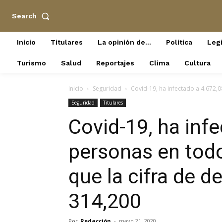
Search
Inicio
Titulares
La opinión de…
Política
Legi
Turismo
Salud
Reportajes
Clima
Cultura
Inicio
Seguridad
Covid-19, ha infectado a 4.672,
Seguridad
Titulares
Covid-19, ha inf
personas en tod
que la cifra de d
314,200
Por
Redacción
-
mayo 21, 2020