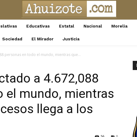
slativas
Educativas
Estatal
Nacional
Morelia
Sociedad
El Mirador
Justicia
088 personas en todo el mundo, mientras que...
ectado a 4.672,088
o el mundo, mientras
ecesos llega a los
56
0