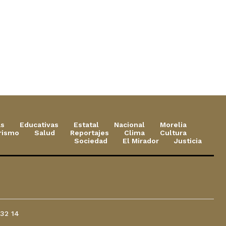
as
Educativas
Estatal
Nacional
Morelia
rismo
Salud
Reportajes
Clima
Cultura
Sociedad
El Mirador
Justicia
 32 14