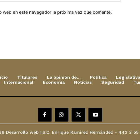
tio web en este navegador la próxima vez que comente.
icio
Titulares
La opinión de…
Política
Legislativ
Internacional
Economía
Noticias
Seguridad
Tu
6 Desarrollo web I.S.C. Enrique Ramírez Hernández - 443 3 55