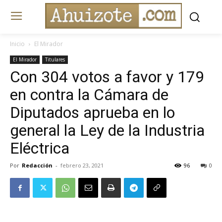
Inicio
El Mirador
El Mirador
Titulares
Con 304 votos a favor y 179
en contra la Cámara de
Diputados aprueba en lo
general la Ley de la Industria
Eléctrica
Por
Redacción
-
febrero 23, 2021
96
0