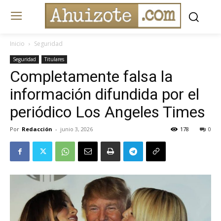
Inicio
Seguridad
Seguridad
Titulares
Completamente falsa la
información difundida por el
periódico Los Angeles Times
Por
Redacción
-
junio 3, 2026
178
0