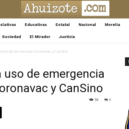
slativas
Educativas
Estatal
Nacional
Morelia
Sociedad
El Mirador
Justicia
encia de las vacunas Coronavac y CanSino
a uso de emergencia
Coronavac y CanSino
55
0