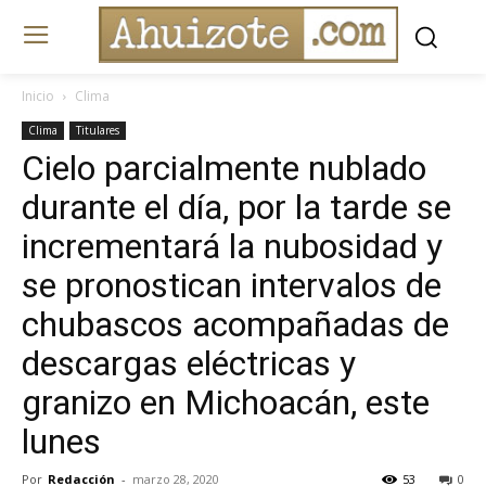
Inicio
Clima
Clima
Titulares
Cielo parcialmente nublado
durante el día, por la tarde se
incrementará la nubosidad y
se pronostican intervalos de
chubascos acompañadas de
descargas eléctricas y
granizo en Michoacán, este
lunes
Por
Redacción
-
marzo 28, 2020
53
0