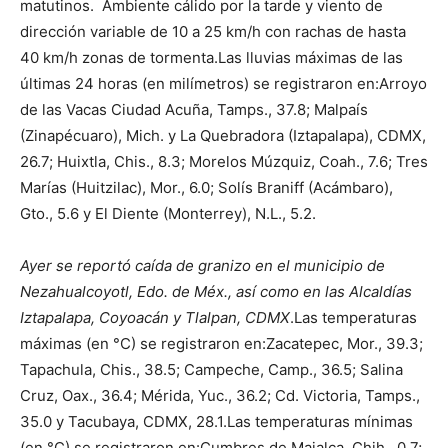
matutinos. Ambiente cálido por la tarde y viento de
dirección variable de 10 a 25 km/h con rachas de hasta
40 km/h zonas de tormenta.Las lluvias máximas de las
últimas 24 horas (en milímetros) se registraron en:Arroyo
de las Vacas Ciudad Acuña, Tamps., 37.8; Malpaís
(Zinapécuaro), Mich. y La Quebradora (Iztapalapa), CDMX,
26.7; Huixtla, Chis., 8.3; Morelos Múzquiz, Coah., 7.6; Tres
Marías (Huitzilac), Mor., 6.0; Solís Braniff (Acámbaro),
Gto., 5.6 y El Diente (Monterrey), N.L., 5.2.
Ayer se reportó caída de granizo en el municipio de
Nezahualcoyotl, Edo. de Méx., así como en las Alcaldías
Iztapalapa, Coyoacán y Tlalpan, CDMX
.Las temperaturas
máximas (en °C) se registraron en:Zacatepec, Mor., 39.3;
Tapachula, Chis., 38.5; Campeche, Camp., 36.5; Salina
Cruz, Oax., 36.4; Mérida, Yuc., 36.2; Cd. Victoria, Tamps.,
35.0 y Tacubaya, CDMX, 28.1.Las temperaturas mínimas
(en °C) se registraron en:Cumbres de Majalca, Chih., 0.7;