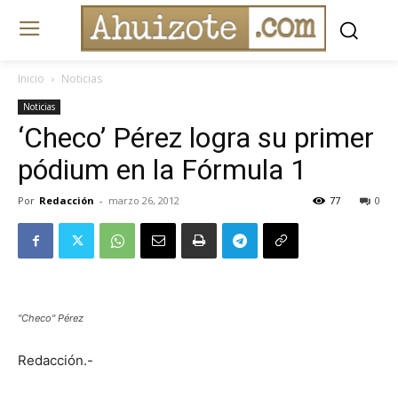
Inicio
Noticias
Noticias
‘Checo’ Pérez logra su primer
pódium en la Fórmula 1
Por
Redacción
-
marzo 26, 2012
77
0
"Checo" Pérez
Redacción.-