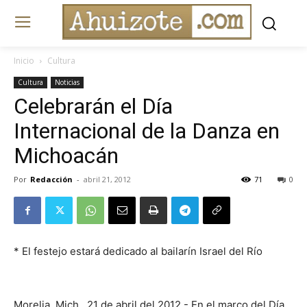
Inicio
Cultura
Cultura
Noticias
Celebrarán el Día
Internacional de la Danza en
Michoacán
Por
Redacción
-
abril 21, 2012
71
0
* El festejo estará dedicado al bailarín Israel del Río
Morelia, Mich., 21 de abril del 2012.- En el marco del Día