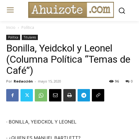
Inicio
Política
Política
Titulares
Bonilla, Yeidckol y Leonel
(Columna Política “Temas de
Café”)
Por
Redacción
-
mayo 15, 2020
96
0
· BONILLA, YEIDCKOL Y LEONEL
· ¿QUIEN ES MANUEL BARTLETT?