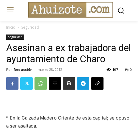
Inicio
Seguridad
Seguridad
Asesinan a ex trabajadora del
ayuntamiento de Charo
Por
Redacción
-
marzo 28, 2012
107
0
* En la Calzada Madero Oriente de esta capital; se opuso
a ser asaltada.-