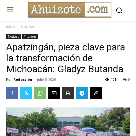
Inicio
Noticias
Noticias
Titulares
Apatzingán, pieza clave para
la transformación de
Michoacán: Gladyz Butanda
Por
Redacción
-
julio 5, 2026
101
0