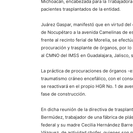
Michoacán, encabezada para la Trabajadora S
pacientes trasplantados de la entidad.
Juárez Gaspar, manifestó que en virtud del
de Nocupétaro a la avenida Camelinas de es
frente al recinto ferial de Morelia, se efectú
procuración y trasplante de órganos, por lo
al CMNO del IMSS en Guadalajara, Jalisco, s
La práctica de procuraciones de órganos -ex
traumatismo cráneo encefálico, con el consen
se reactivará en el propio HGR No. 1 de ave
fase de construcción.
En dicha reunión de la directiva de traspla
Bermúdez, trabajador de una fábrica de pl
federal y su madre Cecilia Hernández Barre
Vázquez, de actividad chofer, quienes son 