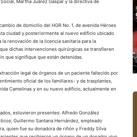
ocial, Martha Juárez Gaspar y la directiva de
 cambio de domicilio del HGR No. 1, de avenida Héroes
ta ciudad y posteriormente al nuevo edificio ubicado
a la renovación de la licencia sanitaria para la
 que dichas intervenciones quirúrgicas se transfieren
in que signifique que están detenidas.
tracción legal de órganos de un paciente fallecido por
timiento oficial de los familiares- y de trasplantes,
nida Camelinas y en su nuevo edificio, actualmente en
ntados, estuvieron presentes: Alfredo González
ásticos; Guillermo Santana Hernández, empleado
ra, quien fue su donadora de riñón y Freddy Silva
pacientes que recibieron un órgano de un donador vivo