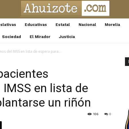
slativas
Educativas
Estatal
Nacional
Morelia
Sociedad
El Mirador
Justicia
s del IMSS en lista de espera para...
pacientes
IMSS en lista de
plantarse un riñón
106
0