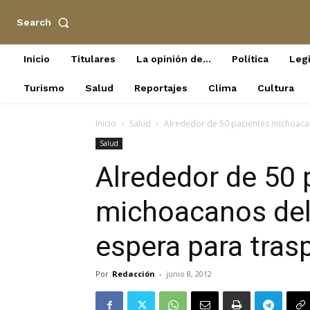
Search
Inicio
Titulares
La opinión de…
Política
Legi
Turismo
Salud
Reportajes
Clima
Cultura
Inicio
Salud
Alrededor de 50 pacientes michoacano
Salud
Alrededor de 50 
michoacanos del 
espera para tras
Por
Redacción
-
junio 8, 2012