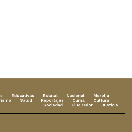
as
Educativas
Estatal
Nacional
Morelia
rismo
Salud
Reportajes
Clima
Cultura
Sociedad
El Mirador
Justicia