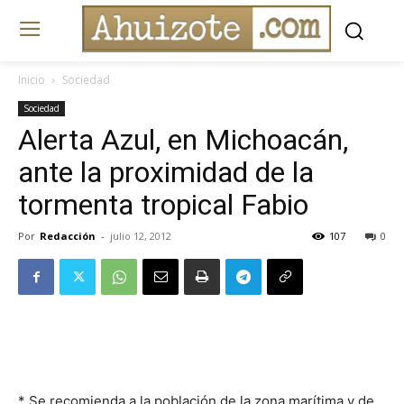
Inicio
Sociedad
Sociedad
Alerta Azul, en Michoacán,
ante la proximidad de la
tormenta tropical Fabio
Por
Redacción
-
julio 12, 2012
107
0
* Se recomienda a la población de la zona marítima y de