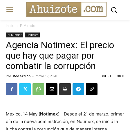
Inicio
El Mirador
El Mirador
Titulares
Agencia Notimex: El precio
que hay que pagar por
combatir la corrupción
Por
Redacción
-
mayo 17, 2020
91
0
México, 14 May (
Notimex
).- Desde el 21 de marzo, primer
día de la nueva administración, en Notimex, se inició la
lucha contra la corrupción que de manera interna