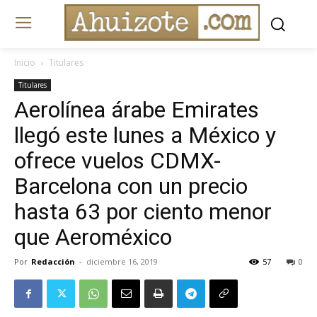
Inicio
Titulares
Titulares
Aerolínea árabe Emirates
llegó este lunes a México y
ofrece vuelos CDMX-
Barcelona con un precio
hasta 63 por ciento menor
que Aeroméxico
Por
Redacción
-
diciembre 16, 2019
57
0