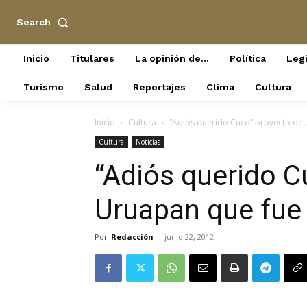
Search
Inicio
Titulares
La opinión de…
Política
Legi
Turismo
Salud
Reportajes
Clima
Cultura
Inicio
Cultura
“Adiós querido Cuco” proyecto de
Cultura
Noticias
“Adiós querido C
Uruapan que fue
Por
Redacción
-
junio 22, 2012