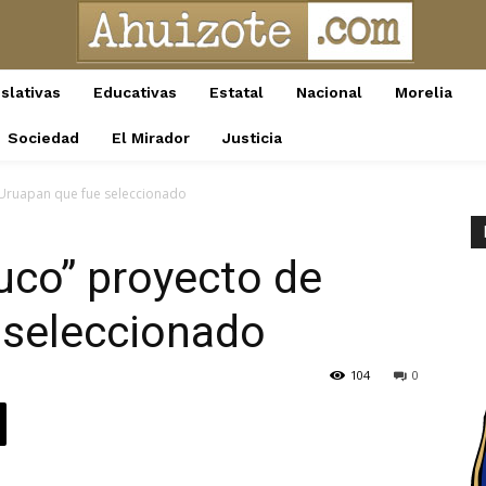
slativas
Educativas
Estatal
Nacional
Morelia
Sociedad
El Mirador
Justicia
 Uruapan que fue seleccionado
uco” proyecto de
 seleccionado
104
0