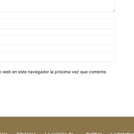
tio web en este navegador la próxima vez que comente.
icio
Titulares
La opinión de…
Política
Legislativ