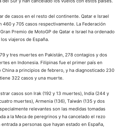
 del Sur y han cancelado los vuelos con estos países.
 de casos en el resto del continente. Qatar e Israel
n 460 y 705 casos respectivamente. La Federación
l Gran Premio de MotoGP de Qatar e Israel ha ordenado
 los viajeros de España.
9 y tres muertes en Pakistán, 278 contagios y dos
tes en Indonesia. Filipinas fue el primer país en
 China a principios de febrero, y ha diagnosticado 230
 tiene 322 casos y una muerte.
rar casos son Irak (192 y 13 muertes), India (244 y
 cuatro muertes), Armenia (136), Taiwán (135 y dos
Especialmente relevantes son las medidas tomadas
rada a la Meca de peregrinos y ha cancelado el rezo
a entrada a personas que hayan estado en España,