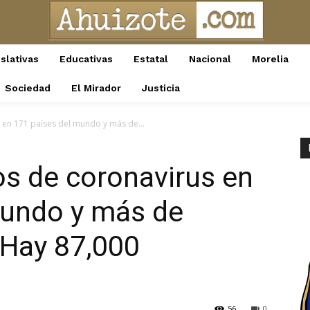
slativas
Educativas
Estatal
Nacional
Morelia
Sociedad
El Mirador
Justicia
 en 171 países del mundo y más de...
s de coronavirus en
mundo y más de
 Hay 87,000
56
0