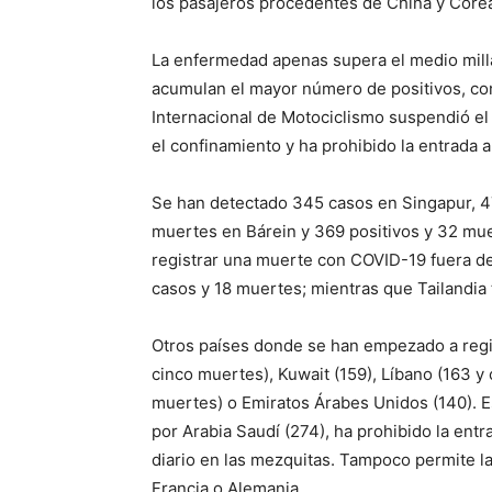
los pasajeros procedentes de China y Corea
La enfermedad apenas supera el medio millar
acumulan el mayor número de positivos, co
Internacional de Motociclismo suspendió e
el confinamiento y ha prohibido la entrada a
Se han detectado 345 casos en Singapur, 47
muertes en Bárein y 369 positivos y 32 muer
registrar una muerte con COVID-19 fuera de
casos y 18 muertes; mientras que Tailandia
Otros países donde se han empezado a regist
cinco muertes), Kuwait (159), Líbano (163 y
muertes) o Emiratos Árabes Unidos (140). 
por Arabia Saudí (274), ha prohibido la ent
diario en las mezquitas. Tampoco permite l
Francia o Alemania.