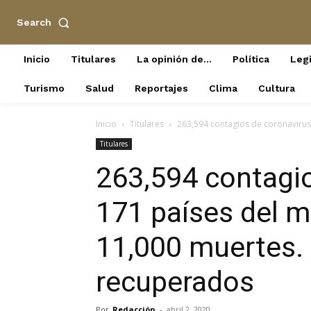
Search
Inicio
Titulares
La opinión de…
Política
Legi
Turismo
Salud
Reportajes
Clima
Cultura
Inicio
Titulares
263,594 contagios de coronavirus
Titulares
263,594 contagio
171 países del 
11,000 muertes.
recuperados
Por
Redacción
-
abril 2, 2020