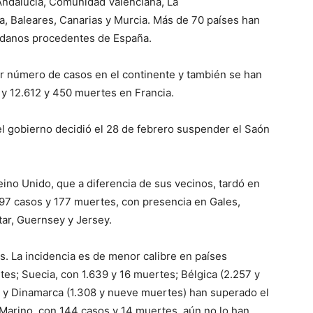
 Andalucía, Comunidad Valenciana, La
ra, Baleares, Canarias y Murcia. Más de 70 países han
dadanos procedentes de España.
r número de casos en el continente y también se han
 y 12.612 y 450 muertes en Francia.
l gobierno decidió el 28 de febrero suspender el Saón
ino Unido, que a diferencia de sus vecinos, tardó en
297 casos y 177 muertes, con presencia en Gales,
ltar, Guernsey y Jersey.
s. La incidencia es de menor calibre en países
es; Suecia, con 1.639 y 16 muertes; Bélgica (2.257 y
) y Dinamarca (1.308 y nueve muertes) han superado el
 Marino, con 144 casos y 14 muertes, aún no lo han